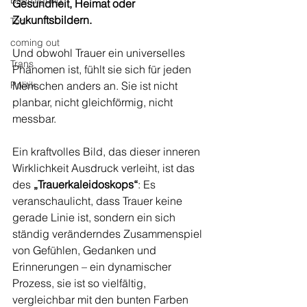
Beerdigung
Gesundheit, Heimat oder 
Zukunftsbildern. 
Tod
coming out
Und obwohl Trauer ein universelles 
Trans
Phänomen ist, fühlt sie sich für jeden 
Politik
Menschen anders an. Sie ist nicht 
planbar, nicht gleichförmig, nicht 
messbar.
Ein kraftvolles Bild, das dieser inneren 
Wirklichkeit Ausdruck verleiht, ist das 
des 
„Trauerkaleidoskops“
: Es 
veranschaulicht, dass Trauer keine 
gerade Linie ist, sondern ein sich 
ständig veränderndes Zusammenspiel 
von Gefühlen, Gedanken und 
Erinnerungen – ein dynamischer 
Prozess, sie ist so vielfältig, 
vergleichbar mit den bunten Farben 