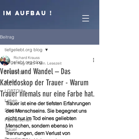
IM AUFBAU !
Beitrag
tiefgeliebt.org blog
Richard Krauss
tiefgeliebt.org blog
8. Aug. 2025
4 Min. Lesezeit
Verlust und Wandel – Das
Seelsorge
Kaleidoskop der Trauer - Warum
queer
LGBTQIA+
Trauer niemals nur eine Farbe hat.
Leben
Trauer ist eine der tiefsten Erfahrungen 
Sterben
des Menschseins. Sie begegnet uns 
nicht nur im Tod eines geliebten 
Partnerschaft
Menschen, sondern ebenso in 
Trauer
Trennungen, dem Verlust von 