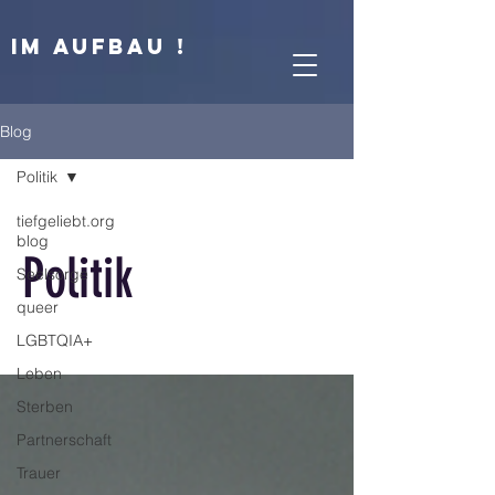
IM AUFBAU !
Blog
Politik
tiefgeliebt.org
blog
Politik
Seelsorge
queer
LGBTQIA+
Leben
Sterben
Partnerschaft
Trauer