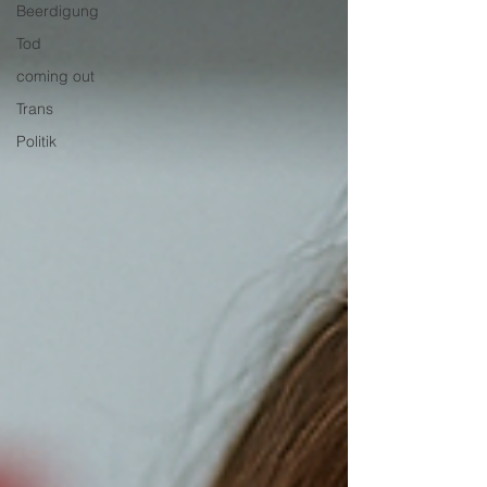
Beerdigung
Tod
coming out
Trans
Politik