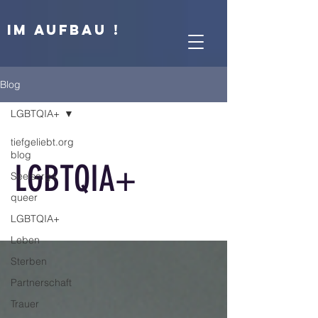
IM AUFBAU !
Blog
LGBTQIA+
tiefgeliebt.org
blog
LGBTQIA+
Seelsorge
queer
LGBTQIA+
Leben
Sterben
Partnerschaft
Trauer