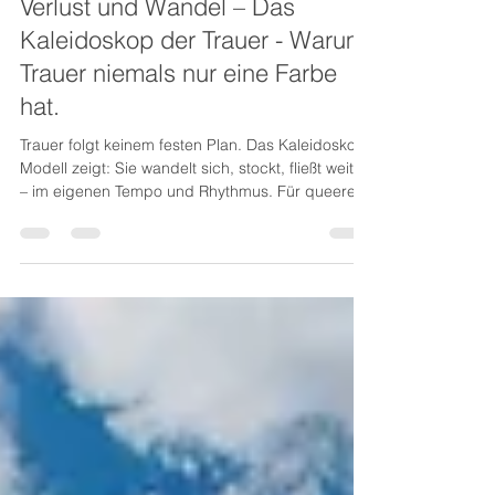
Richard Krauss
8. Aug. 2025
4 Min. Lesezeit
Verlust und Wandel – Das
Kaleidoskop der Trauer - Warum
Trauer niemals nur eine Farbe
hat.
Trauer folgt keinem festen Plan. Das Kaleidoskop-
Modell zeigt: Sie wandelt sich, stockt, fließt weiter
– im eigenen Tempo und Rhythmus. Für queere
Menschen kann diese Sicht entlastend sein, denn
es gibt kein „richtig“ oder „falsch“ beim Trauern.
Jeder Weg ist individuell, geprägt von eigenen
Erfahrungen, Beziehungen und Identitäten. So
wird Trauer zu einem einzigartigen, lebendigen
Prozess mit Raum für Wandlung und persönliches
Wachstum.