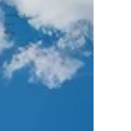
Tod
coming out
Trans
Politik