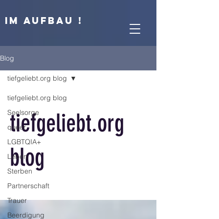
IM AUFBAU !
Blog
tiefgeliebt.org blog
tiefgeliebt.org blog
Seelsorge
tiefgeliebt.org
queer
LGBTQIA+
blog
Leben
Sterben
Partnerschaft
Trauer
Beerdigung