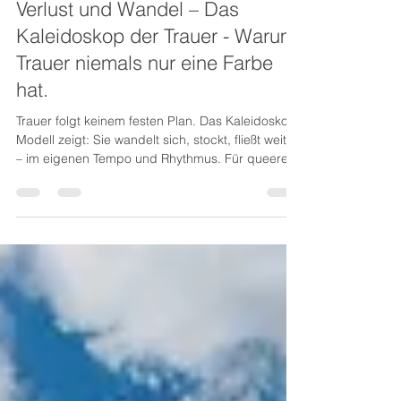
8. Aug. 2025
4 Min. Lesezeit
Verlust und Wandel – Das
Kaleidoskop der Trauer - Warum
Trauer niemals nur eine Farbe
hat.
Trauer folgt keinem festen Plan. Das Kaleidoskop-
Modell zeigt: Sie wandelt sich, stockt, fließt weiter
– im eigenen Tempo und Rhythmus. Für queere
Menschen kann diese Sicht entlastend sein, denn
es gibt kein „richtig“ oder „falsch“ beim Trauern.
Jeder Weg ist individuell, geprägt von eigenen
Erfahrungen, Beziehungen und Identitäten. So
wird Trauer zu einem einzigartigen, lebendigen
Prozess mit Raum für Wandlung und persönliches
Wachstum.