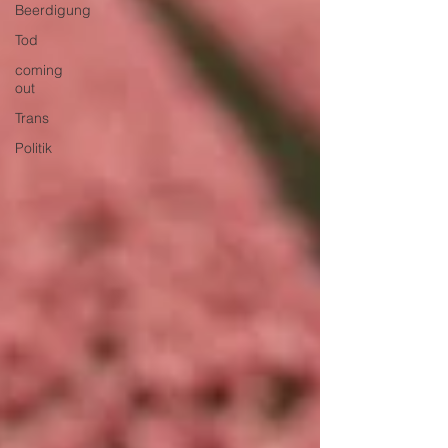
Beerdigung
Tod
coming
out
Trans
Politik