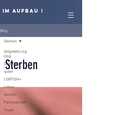
IM AUFBAU !
Blog
Sterben
tiefgeliebt.org
blog
Sterben
Seelsorge
queer
LGBTQIA+
Leben
Sterben
Partnerschaft
Trauer