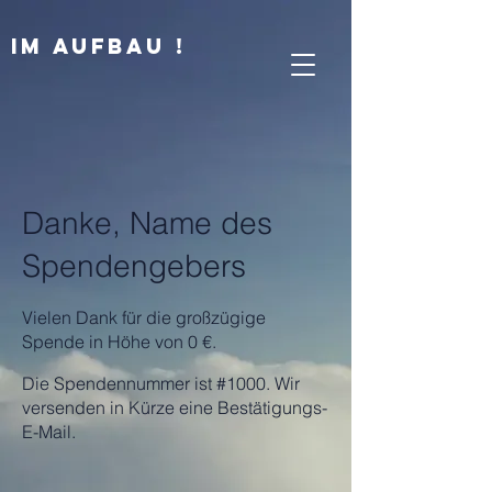
IM AUFBAU !
Danke, Name des
Spendengebers
Vielen Dank für die großzügige
Spende in Höhe von 0 €.
Die Spendennummer ist #1000. Wir
versenden in Kürze eine Bestätigungs-
E-Mail.