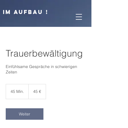
IM AUFBAU !
Trauerbewältigung
Einfühlsame Gespräche in schwierigen
Zeiten
45
Euro
45 Min.
4
45 €
5
M
i
n
Weiter
.